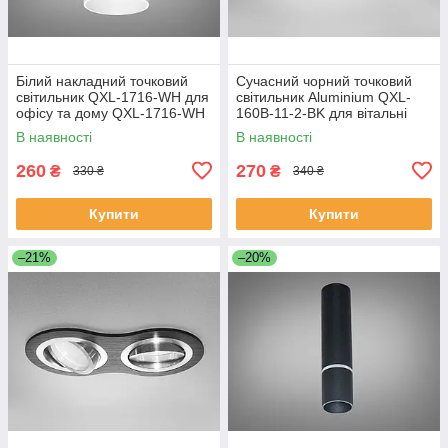
Білий накладний точковий
Сучасний чорний точковий
світильник QXL-1716-WH для
світильник Aluminium QXL-
офісу та дому QXL-1716-WH
160B-11-2-BK для вітальні
QXL-160B-11-2-BK
В наявності
В наявності
260
270
₴
₴
330 ₴
340 ₴
Купити
Купити
–21%
–20%