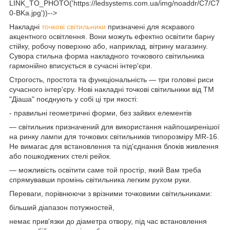
LINK_TO_PHOTO('https://ledsystems.com.ua/img/noaddr/C7/C7
0-BKa.jpg'))-->
Накладні
точкові світильники
призначені для яскравого
акцентного освітлення. Вони можуть ефектно освітити барну
стійку, робочу поверхню або, наприклад, вітрину магазину.
Сувора стильна форма накладного точкового світильника
гармонійно вписується в сучасні інтер'єри.
Строгость, простота та функціональність — три головні риси
сучасного інтер'єру. Нові накладні точкові світильники від ТМ
"Діаша" поєднують у собі ці три якості:
- правильні геометричні форми, без зайвих елементів
— світильник призначений для використання найпоширенішої
на ринку лампи для точкових світильників типорозміру MR-16.
Не вимагає для встановлення та під'єднання блоків живлення
або пошкоджених стелі рейок.
— можливість освітити саме той простір, який Вам треба
спрямувавши промінь світильника легким рухом руки.
Переваги, порівнюючи з врізними точковими світильниками:
більший діапазон потужностей,
немає прив'язки до діаметра отвору, під час встановлення