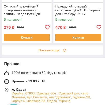
Сучасний алюмінієвий
Накладний точковий
поворотний точковий
світильник туба GU10 чорний
світильник для кухні, дві
для інтер’єру PX-17
лампи QXL-160B-11-2-BK+SL
В наявності
В наявності
270
470
₴
₴
340 ₴
590 ₴
Купити
Купити
Показати ще
Про нас
100% позитивних з 89 відгуків за рік
Працює з 29.09.2016
м. Одеса
Україна, 67803, Одеська обл., Одеський р-н, село
Лиманка, вул.Вільямса, ж/м "Дружний", будинок 93,
корпус 4, квартира 53, Одеса, Україна