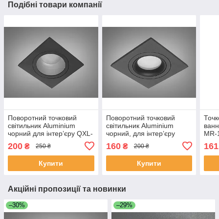
Подібні товари компанії
Поворотний точковий
Поворотний точковий
Точк
світильник Aluminium
світильник Aluminium
ванн
чорний для інтер’єру QXL-
чорний, для інтер’єру
MR-
1757-S1-BK
QXL-1758-S-BK
200
160
161
₴
₴
250 ₴
200 ₴
Купити
Купити
Акційні пропозиції та новинки
–30%
–29%