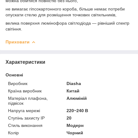
можна обійтися повністю без нього,
не вимагає гіпсокартонного короба, більше немає потреби
опускати стелю для розміщення точкових світильників,
велика поверхня люмінофора світлодіода — рівніший спектр
світіння.
Приховати
Характеристики
Основні
Виробник
Diasha
Країна виробник
Китай
Матеріал плафона,
Алюміній
підвісок
Напруга мережі
220~240 В
Ступінь захисту IP
20
Стиль виконання
Модерн
Колір
Чорний