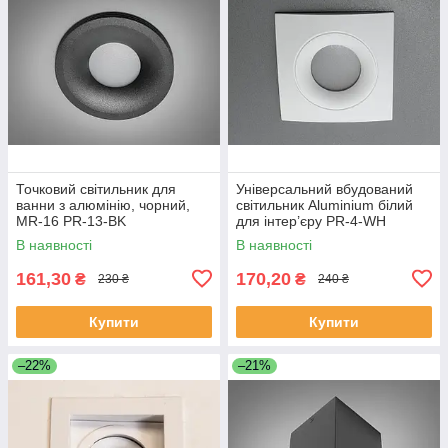
Точковий світильник для
Універсальний вбудований
ванни з алюмінію, чорний,
світильник Aluminium білий
MR-16 PR-13-BK
для інтер’єру PR-4-WH
В наявності
В наявності
161,30
170,20
₴
₴
230 ₴
240 ₴
Купити
Купити
–22%
–21%