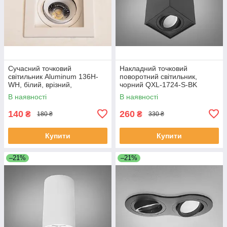
Сучасний точковий
Накладний точковий
світильник Aluminum 136H-
поворотний світильник,
WH, білий, врізний,
чорний QXL-1724-S-BK
поворотний 136H-WH
В наявності
В наявності
140
260
₴
₴
180 ₴
330 ₴
Купити
Купити
–21%
–21%