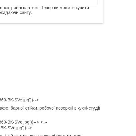
 електронні платежі. Тепер ви можете купити
окидаючи сайту.
60-BK-SVe.jpg'))-->
фе, барної стійки, робочої поверхні в кухні-студії
0-BK-SVd.jpg'))--> <.--
K-SVc.jpg'))-->
не. Цей світильник чудово підходить для