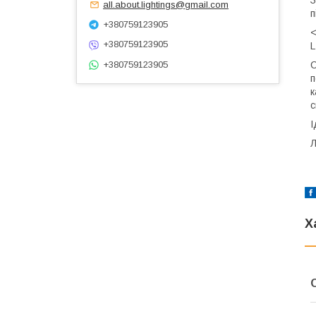
all.about.lightings@gmail.com
п
+380759123905
<
+380759123905
L
С
+380759123905
п
к
с
І
Л
Х