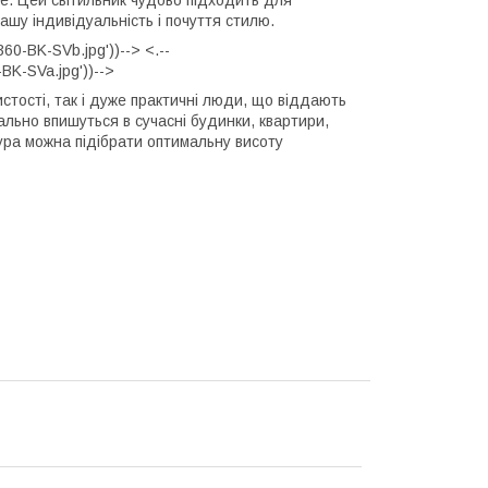
ашу індивідуальність і почуття стилю.
0-BK-SVb.jpg'))--> <.--
K-SVa.jpg'))-->
стості, так і дуже практичні люди, що віддають
еально впишуться в сучасні будинки, квартири,
ура можна підібрати оптимальну висоту