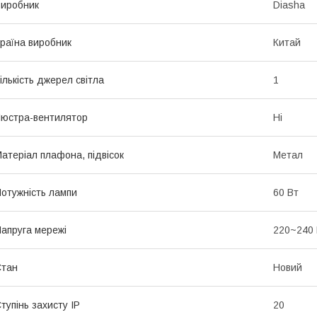
иробник
Diasha
раїна виробник
Китай
ількість джерел світла
1
юстра-вентилятор
Ні
атеріал плафона, підвісок
Метал
отужність лампи
60 Вт
апруга мережі
220~240
Стан
Новий
тупінь захисту IP
20