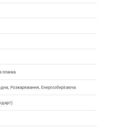
 планка
одна, Розжарювання, Енергозберігаюча
ндарт)