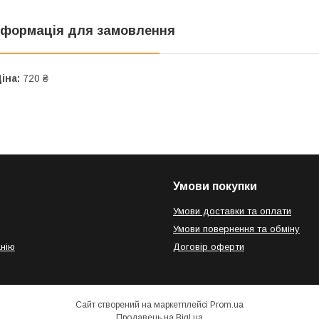
нформація для замовлення
іна:
720 ₴
Умови покупки
Умови доставки та оплати
Умови повернення та обміну
нію
Договір оферти
Сайт створений на маркетплейсі
Prom.ua
Продавець на Bigl.ua