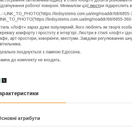
ідсвічування робочої поверхні. Мінімалізм ціє
ї люст
ри підкреслить в
.--LINK_TO_PHOTO('https://ledsystems.com.ua/img/noaddr/68/6855-36
INK_TO_PHOTO('https://ledsystems.com.ua/img/noaddr/68/6855-360-B
тиль «Лофт» зараз дуже популярний, його люблять як творчі особи
еревагу комфорту і простоту в інтер'єрі. Люстри в стилі «лофт» ід
афе, арт-простори, коворкінги, квестуми. Завдяки регулюванню шн
вітильника.
деально поєднується з лампою Едіссона.
ампа до комплекту не входить.
арактеристики
Основні атрибути