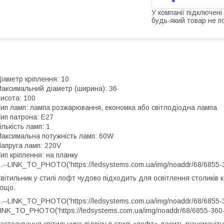
У компанії підключені
будь-який товар не п
іаметр кріплення: 10
аксимальний діаметр (ширина): 36
исота: 100
ип ламп: лампа розжарювання, економка або світлодіодна лампа
ип патрона: E27
ількість ламп: 1
аксимальна потужність ламп: 60W
апруга ламп: 220V
ип кріплення: на планку
.--LINK_TO_PHOTO('https://ledsystems.com.ua/img/noaddr/68/6855-3
вітильник у стилі лофт чудово підходить для освітлення столиків ка
ощо.
.--LINK_TO_PHOTO('https://ledsystems.com.ua/img/noaddr/68/6855-36
INK_TO_PHOTO('https://ledsystems.com.ua/img/noaddr/68/6855-360-B
астосування світильника-підвісу в стилі «лофт» досить різноманіт