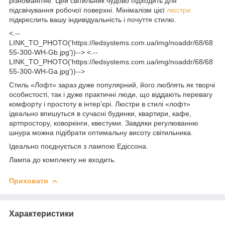
різноманітне. Цей світильник чудово підходить для
підсвічування робочої поверхні. Мінімалізм цієї
люстри
підкреслить вашу індивідуальність і почуття стилю.
<.--
LINK_TO_PHOTO('https://ledsystems.com.ua/img/noaddr/68/68
55-300-WH-Gb.jpg'))--> <.--
LINK_TO_PHOTO('https://ledsystems.com.ua/img/noaddr/68/68
55-300-WH-Ga.jpg'))-->
Стиль «Лофт» зараз дуже популярний, його люблять як творчі
особистості, так і дуже практичні люди, що віддають перевагу
комфорту і простоту в інтер'єрі. Люстри в стилі «лофт»
ідеально впишуться в сучасні будинки, квартири, кафе,
артпростору, коворкінги, квестуми. Завдяки регулюванню
шнура можна підібрати оптимальну висоту світильника.
Ідеально поєднується з лампою Едіссона.
Лампа до комплекту не входить.
Приховати
Характеристики