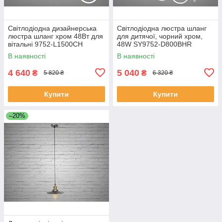
Світлодіодна дизайнерська
Світлодіодна люстра шланг
люстра шланг хром 48Вт для
для дитячої, чорний хром,
вітальні 9752-L1500CH
48W SY9752-D800BHR
В наявності
В наявності
4 640
5 040
₴
₴
5 820 ₴
6 320 ₴
Купити
Купити
–20%