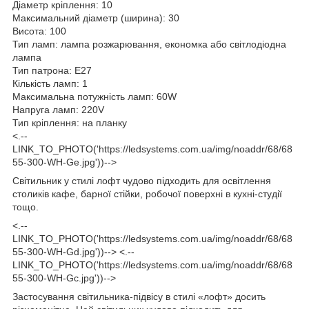
Діаметр кріплення: 10
Максимальний діаметр (ширина): 30
Висота: 100
Тип ламп: лампа розжарювання, економка або світлодіодна
лампа
Тип патрона: E27
Кількість ламп: 1
Максимальна потужність ламп: 60W
Напруга ламп: 220V
Тип кріплення: на планку
<.--
LINK_TO_PHOTO('https://ledsystems.com.ua/img/noaddr/68/68
55-300-WH-Ge.jpg'))-->
Світильник у стилі лофт чудово підходить для освітлення
столиків кафе, барної стійки, робочої поверхні в кухні-студії
тощо.
<.--
LINK_TO_PHOTO('https://ledsystems.com.ua/img/noaddr/68/68
55-300-WH-Gd.jpg'))--> <.--
LINK_TO_PHOTO('https://ledsystems.com.ua/img/noaddr/68/68
55-300-WH-Gc.jpg'))-->
Застосування світильника-підвісу в стилі «лофт» досить