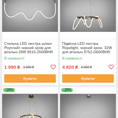
Стильна LED люстра шланг
Підвісна LED люстра
Роуплайт чорний хром для
Ropelight, чорний хром, 32W
вітальні 28W 9610-2500BHR
для вітальні 9752-D600BHR
В наявності
В наявності
1 990
4 820
₴
₴
2 500 ₴
6 050 ₴
Купити
Купити
–20%
–20%