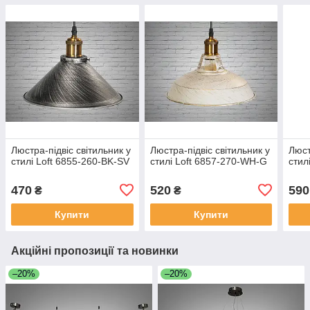
Люстра-підвіс світильник у
Люстра-підвіс світильник у
Люст
стилі Loft 6855-260-BK-SV
стилі Loft 6857-270-WH-G
стил
470
520
590
₴
₴
Купити
Купити
Акційні пропозиції та новинки
–20%
–20%