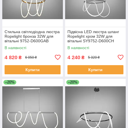
Стильна світлодіодна люстра
Підвісна LED люстра шланг
Ropelight бронза 32W для
Ropelight хром 32W для
вітальні 9752-D600GAB
вітальні SY9752-D600CH
В наявності
В наявності
4 820
4 240
₴
₴
6 050 ₴
5 320 ₴
Купити
Купити
–20%
–20%